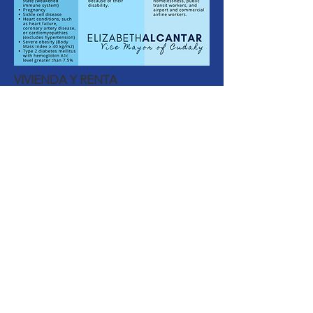
VIVIENDA Y RENTA
El Estado de California tiene un
nuevo programa para ayudar pagar
la renta para los que fueron afectados
por la pandemia. Si gustaria aplicar o
ver los equisitos, visite
housing.ca.gov
.