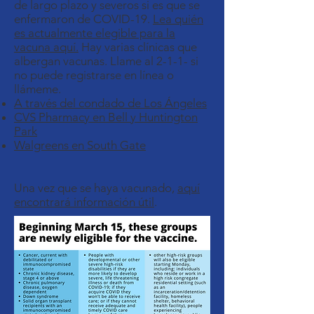
de largo plazo y severos si es que se
enfermaron de COVID-19.
Lea quién
es actualmente elegible para la
vacuna aquí.
Hay varias clínicas que
albergan vacunas. Llame al 2-1-1- si
no puede registrarse en línea o
llámeme.
A través del condado de Los Ángeles
CVS Pharmacy en Bell y Huntington
Park
Walgreens en South Gate
Una vez que se haya vacunado,
aquí
encontrará información útil
.